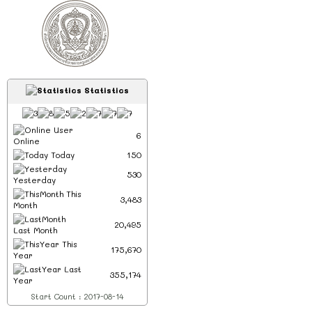
Statistics
User
6
Online
Today
150
530
Yesterday
This
3,483
Month
20,495
Last Month
This
175,670
Year
Last
355,174
Year
Start Count : 2017-08-14